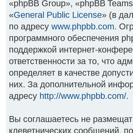
«phpBB Group», «phpBB Teams
«
General Public License
» (в да
по адресу
www.phpbb.com
. Ог
программного обеспечения php
поддержкой интернет-конферен
ответственности за то, что а
определяет в качестве допуст
них. За дополнительной инфо
адресу
http://www.phpbb.com/
.
Вы соглашаетесь не размещат
клеветнических сообщений, п