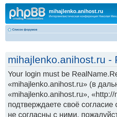
mihajlenko.anihost.ru
Интерлингвистическая конференция Николая Мих
Список форумов
mihajlenko.anihost.ru 
Your login must be RealName.
«mihajlenko.anihost.ru» (в да
«mihajlenko.anihost.ru», «http://
подтверждаете своё согласие
не согласны с ними, пожалуйст