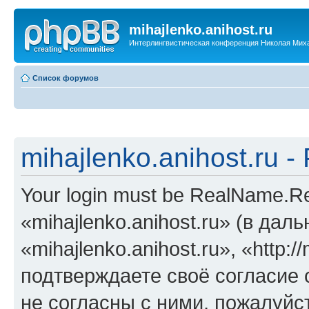
mihajlenko.anihost.ru
Интерлингвистическая конференция Николая Мих
Список форумов
mihajlenko.anihost.ru 
Your login must be RealName.
«mihajlenko.anihost.ru» (в да
«mihajlenko.anihost.ru», «http://
подтверждаете своё согласие
не согласны с ними, пожалуйст