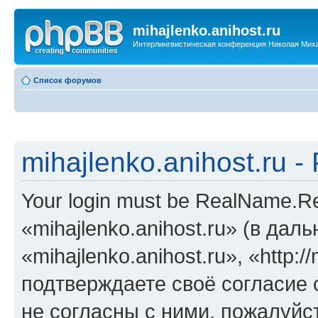
mihajlenko.anihost.ru
Интерлингвистическая конференция Николая Мих
Список форумов
mihajlenko.anihost.ru 
Your login must be RealName.
«mihajlenko.anihost.ru» (в да
«mihajlenko.anihost.ru», «http://
подтверждаете своё согласие
не согласны с ними, пожалуйст