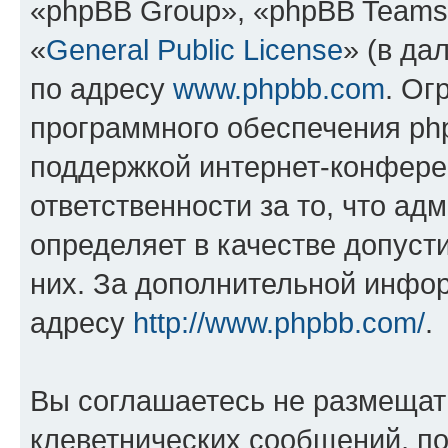
«phpBB Group», «phpBB Teams
«
General Public License
» (в да
по адресу
www.phpbb.com
. Ог
программного обеспечения php
поддержкой интернет-конферен
ответственности за то, что а
определяет в качестве допуст
них. За дополнительной инфо
адресу
http://www.phpbb.com/
.
Вы соглашаетесь не размещат
клеветнических сообщений, п