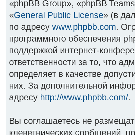
«phpBB Group», «phpBB Teams
«
General Public License
» (в да
по адресу
www.phpbb.com
. Ог
программного обеспечения php
поддержкой интернет-конферен
ответственности за то, что а
определяет в качестве допуст
них. За дополнительной инфо
адресу
http://www.phpbb.com/
.
Вы соглашаетесь не размещат
клеветнических сообщений, п