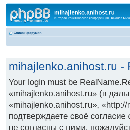
mihajlenko.anihost.ru
Интерлингвистическая конференция Николая Мих
Список форумов
mihajlenko.anihost.ru 
Your login must be RealName.
«mihajlenko.anihost.ru» (в да
«mihajlenko.anihost.ru», «http://
подтверждаете своё согласие
не согласны с ними, пожалуйст