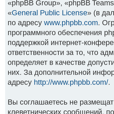
«phpBB Group», «phpBB Teams
«
General Public License
» (в да
по адресу
www.phpbb.com
. Ог
программного обеспечения php
поддержкой интернет-конферен
ответственности за то, что а
определяет в качестве допуст
них. За дополнительной инфо
адресу
http://www.phpbb.com/
.
Вы соглашаетесь не размещат
клеветнических сообщений, п