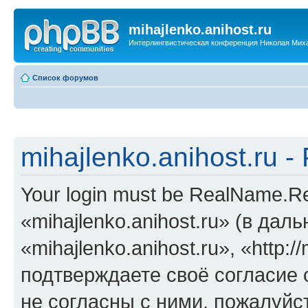
mihajlenko.anihost.ru
Интерлингвистическая конференция Николая Мих
Список форумов
mihajlenko.anihost.ru 
Your login must be RealName.
«mihajlenko.anihost.ru» (в да
«mihajlenko.anihost.ru», «http://
подтверждаете своё согласие
не согласны с ними, пожалуйст