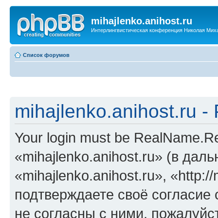
mihajlenko.anihost.ru
Интерлингвистическая конференция Николая Мих
Список форумов
mihajlenko.anihost.ru 
Your login must be RealName.
«mihajlenko.anihost.ru» (в да
«mihajlenko.anihost.ru», «http://
подтверждаете своё согласие
не согласны с ними, пожалуйст