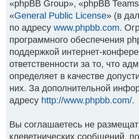
«phpBB Group», «phpBB Teams
«
General Public License
» (в да
по адресу
www.phpbb.com
. Ог
программного обеспечения php
поддержкой интернет-конферен
ответственности за то, что а
определяет в качестве допуст
них. За дополнительной инфо
адресу
http://www.phpbb.com/
.
Вы соглашаетесь не размещат
клеветнических сообщений, п