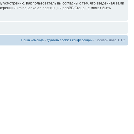
у усмотрению. Как пользователь вы согласны с тем, что введённая вами
ренции «mihajlenko.anihost.ru», ни phpBB Group не может быть
Наша команда
•
Удалить cookies конференции
• Часовой пояс: UTC