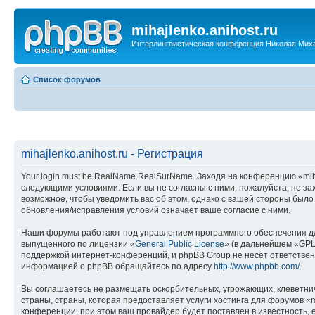
mihajlenko.anihost.ru
Интерлингвистическая конференция Николая Мих
Список форумов
mihajlenko.anihost.ru - Регистрация
Your login must be RealName.RealSurName. Заходя на конференцию «mihajl
следующими условиями. Если вы не согласны с ними, пожалуйста, не зах
возможное, чтобы уведомить вас об этом, однако с вашей стороны было
обновления/исправления условий означает ваше согласие с ними.
Наши форумы работают под управлением программного обеспечения дл
выпущенного по лицензии «
General Public License
» (в дальнейшем «GPL
поддержкой интернет-конференций, и phpBB Group не несёт ответствен
информацией о phpBB обращайтесь по адресу
http://www.phpbb.com/
.
Вы соглашаетесь не размещать оскорбительных, угрожающих, клеветни
страны, страны, которая предоставляет услуги хостинга для форумов «
конференции, при этом ваш провайдер будет поставлен в известность, 