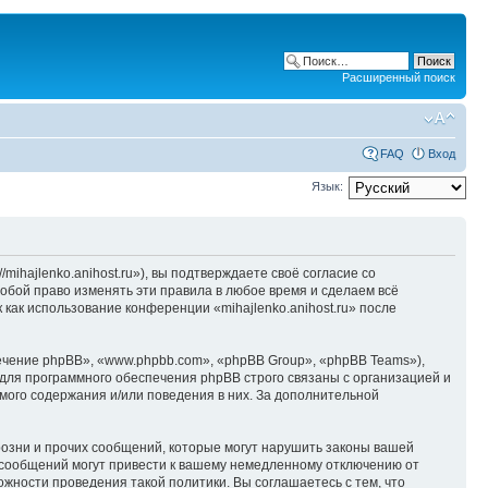
Расширенный поиск
FAQ
Вход
Язык:
/mihajlenko.anihost.ru»), вы подтверждаете своё согласие со
собой право изменять эти правила в любое время и сделаем всё
 как использование конференции «mihajlenko.anihost.ru» после
чение phpBB», «www.phpbb.com», «phpBB Group», «phpBB Teams»),
для программного обеспечения phpBB строго связаны с организацией и
мого содержания и/или поведения в них. За дополнительной
озни и прочих сообщений, которые могут нарушить законы вашей
х сообщений могут привести к вашему немедленному отключению от
ожности проведения такой политики. Вы соглашаетесь с тем, что