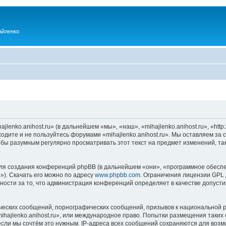
айленко
enko.anihost.ru» (в дальнейшем «мы», «наш», «mihajlenko.anihost.ru», «http:/
одите и не пользуйтесь форумами «mihajlenko.anihost.ru». Мы оставляем за 
 бы разумным регулярно просматривать этот текст на предмет изменений, так
я создания конференций phpBB (в дальнейшем «они», «программное обеспе
»). Скачать его можно по адресу
www.phpbb.com
. Ограничения лицензии GPL 
ности за то, что администрация конференций определяет в качестве допусти
ческих сообщений, порнографических сообщений, призывов к национальной р
mihajlenko.anihost.ru», или международное право. Попытки размещения таки
если мы сочтём это нужным. IP-адреса всех сообщений сохраняются для возм