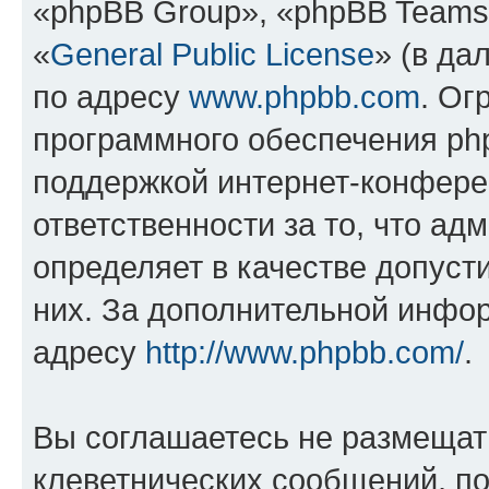
«phpBB Group», «phpBB Teams
«
General Public License
» (в да
по адресу
www.phpbb.com
. Ог
программного обеспечения php
поддержкой интернет-конферен
ответственности за то, что а
определяет в качестве допуст
них. За дополнительной инфо
адресу
http://www.phpbb.com/
.
Вы соглашаетесь не размещат
клеветнических сообщений, п