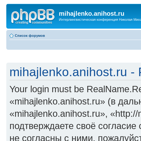
mihajlenko.anihost.ru
Интерлингвистическая конференция Николая Мих
Список форумов
mihajlenko.anihost.ru 
Your login must be RealName.
«mihajlenko.anihost.ru» (в да
«mihajlenko.anihost.ru», «http://
подтверждаете своё согласие
не согласны с ними, пожалуйст