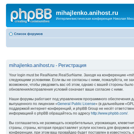
mihajlenko.anihost.ru
Интерлингвистическая конференция Николая Мих
Список форумов
mihajlenko.anihost.ru - Регистрация
Your login must be RealName.RealSurName. Заходя на конференцию «mihajl
следующими условиями. Если вы не согласны с ними, пожалуйста, не зах
возможное, чтобы уведомить вас об этом, однако с вашей стороны было
обновления/исправления условий означает ваше согласие с ними.
Наши форумы работают под управлением программного обеспечения дл
выпущенного по лицензии «
General Public License
» (в дальнейшем «GPL
поддержкой интернет-конференций, и phpBB Group не несёт ответствен
информацией о phpBB обращайтесь по адресу
http://www.phpbb.com/
.
Вы соглашаетесь не размещать оскорбительных, угрожающих, клеветни
страны, страны, которая предоставляет услуги хостинга для форумов «
конференции, при этом ваш провайдер будет поставлен в известность, 