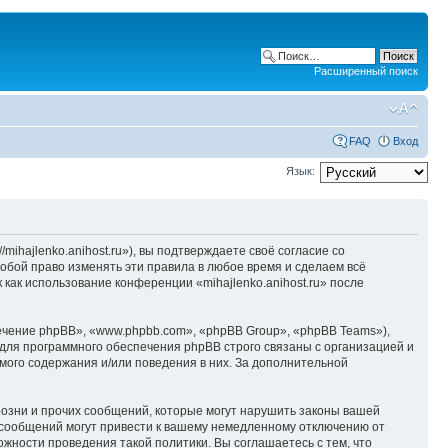
Расширенный поиск
FAQ
Вход
Язык:
/mihajlenko.anihost.ru»), вы подтверждаете своё согласие со
собой право изменять эти правила в любое время и сделаем всё
 как использование конференции «mihajlenko.anihost.ru» после
чение phpBB», «www.phpbb.com», «phpBB Group», «phpBB Teams»),
для программного обеспечения phpBB строго связаны с организацией и
мого содержания и/или поведения в них. За дополнительной
озни и прочих сообщений, которые могут нарушить законы вашей
х сообщений могут привести к вашему немедленному отключению от
ожности проведения такой политики. Вы соглашаетесь с тем, что