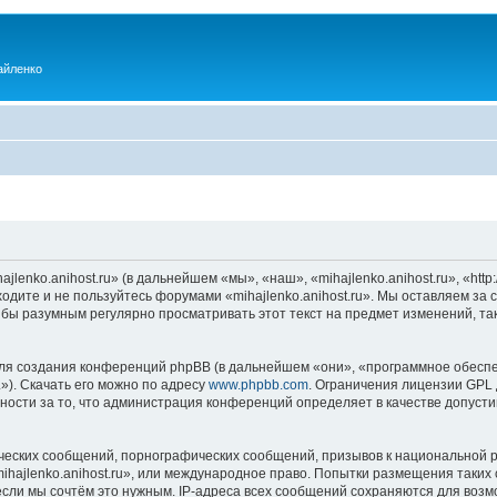
айленко
enko.anihost.ru» (в дальнейшем «мы», «наш», «mihajlenko.anihost.ru», «http:/
одите и не пользуйтесь форумами «mihajlenko.anihost.ru». Мы оставляем за 
 бы разумным регулярно просматривать этот текст на предмет изменений, так
я создания конференций phpBB (в дальнейшем «они», «программное обеспе
»). Скачать его можно по адресу
www.phpbb.com
. Ограничения лицензии GPL 
ности за то, что администрация конференций определяет в качестве допусти
ческих сообщений, порнографических сообщений, призывов к национальной р
mihajlenko.anihost.ru», или международное право. Попытки размещения таки
если мы сочтём это нужным. IP-адреса всех сообщений сохраняются для возм