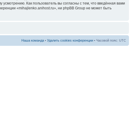
у усмотрению. Как пользователь вы согласны с тем, что введённая вами
ренции «mihajlenko.anihost.ru», ни phpBB Group не может быть
Наша команда
•
Удалить cookies конференции
• Часовой пояс: UTC