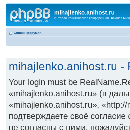
mihajlenko.anihost.ru
Интерлингвистическая конференция Николая Мих
Список форумов
mihajlenko.anihost.ru 
Your login must be RealName.
«mihajlenko.anihost.ru» (в да
«mihajlenko.anihost.ru», «http://
подтверждаете своё согласие
не согласны с ними, пожалуйст