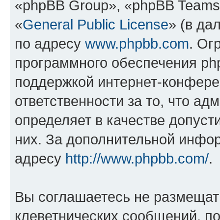
«phpBB Group», «phpBB Teams
«
General Public License
» (в да
по адресу
www.phpbb.com
. Ог
программного обеспечения php
поддержкой интернет-конферен
ответственности за то, что а
определяет в качестве допуст
них. За дополнительной инфо
адресу
http://www.phpbb.com/
.
Вы соглашаетесь не размещат
клеветнических сообщений, п