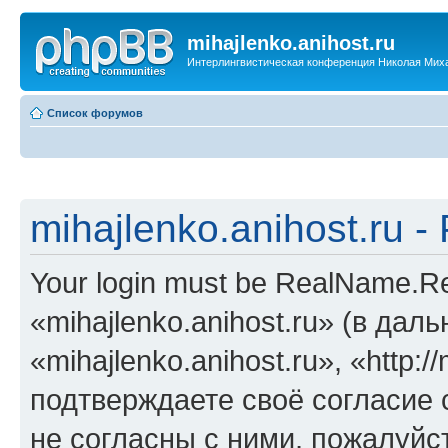
mihajlenko.anihost.ru
Интерлингвистическая конференция Николая Мих
Список форумов
mihajlenko.anihost.ru 
Your login must be RealName.
«mihajlenko.anihost.ru» (в да
«mihajlenko.anihost.ru», «http://
подтверждаете своё согласие
не согласны с ними, пожалуйст