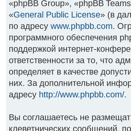
«phpBB Group», «phpBB Teams
«
General Public License
» (в да
по адресу
www.phpbb.com
. Ог
программного обеспечения php
поддержкой интернет-конферен
ответственности за то, что а
определяет в качестве допуст
них. За дополнительной инфо
адресу
http://www.phpbb.com/
.
Вы соглашаетесь не размещат
клеветнических сообщений, п