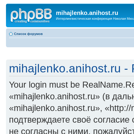
mihajlenko.anihost.ru
Интерлингвистическая конференция Николая Мих
Список форумов
mihajlenko.anihost.ru 
Your login must be RealName.
«mihajlenko.anihost.ru» (в да
«mihajlenko.anihost.ru», «http://
подтверждаете своё согласие
не согласны с ними, пожалуйст