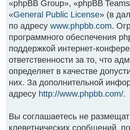
«phpBB Group», «phpBB Teams
«
General Public License
» (в да
по адресу
www.phpbb.com
. Ог
программного обеспечения php
поддержкой интернет-конферен
ответственности за то, что а
определяет в качестве допуст
них. За дополнительной инфо
адресу
http://www.phpbb.com/
.
Вы соглашаетесь не размещат
клеветнических сообщений, п