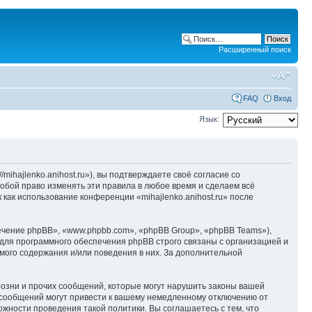
Расширенный поиск
FAQ
Вход
Язык:
/mihajlenko.anihost.ru»), вы подтверждаете своё согласие со
собой право изменять эти правила в любое время и сделаем всё
 как использование конференции «mihajlenko.anihost.ru» после
чение phpBB», «www.phpbb.com», «phpBB Group», «phpBB Teams»),
для программного обеспечения phpBB строго связаны с организацией и
мого содержания и/или поведения в них. За дополнительной
озни и прочих сообщений, которые могут нарушить законы вашей
х сообщений могут привести к вашему немедленному отключению от
ожности проведения такой политики. Вы соглашаетесь с тем, что