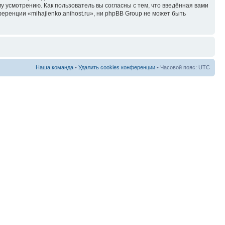
у усмотрению. Как пользователь вы согласны с тем, что введённая вами
ренции «mihajlenko.anihost.ru», ни phpBB Group не может быть
Наша команда
•
Удалить cookies конференции
• Часовой пояс: UTC