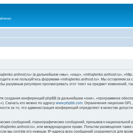
айленко
enko.anihost.ru» (в дальнейшем «мы», «наш», «mihajlenko.anihost.ru», «http:/
одите и не пользуйтесь форумами «mihajlenko.anihost.ru». Мы оставляем за 
 бы разумным регулярно просматривать этот текст на предмет изменений, так
я создания конференций phpBB (в дальнейшем «они», «программное обеспе
»). Скачать его можно по адресу
www.phpbb.com
. Ограничения лицензии GPL 
ности за то, что администрация конференций определяет в качестве допусти
ческих сообщений, порнографических сообщений, призывов к национальной р
mihajlenko.anihost.ru», или международное право. Попытки размещения таки
если мы сочтём это нужным. IP-адреса всех сообщений сохраняются для возм