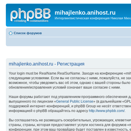
mihajlenko.anihost.ru
Интерлингвистическая конференция Николая Мих
Список форумов
mihajlenko.anihost.ru - Регистрация
Your login must be RealName.RealSurName. Заходя на конференцию «mihajl
следующими условиями. Если вы не согласны с ними, пожалуйста, не зах
возможное, чтобы уведомить вас об этом, однако с вашей стороны было
обновления/исправления условий означает ваше согласие с ними.
Наши форумы работают под управлением программного обеспечения дл
выпущенного по лицензии «
General Public License
» (в дальнейшем «GPL
поддержкой интернет-конференций, и phpBB Group не несёт ответствен
информацией о phpBB обращайтесь по адресу
http://www.phpbb.com/
.
Вы соглашаетесь не размещать оскорбительных, угрожающих, клеветни
страны, страны, которая предоставляет услуги хостинга для форумов «
конференции, при этом ваш провайдер будет поставлен в известность, 