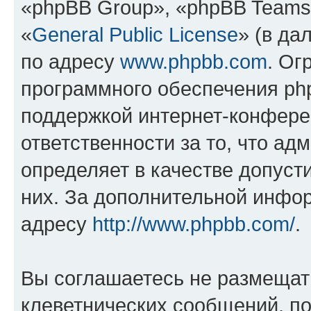
«phpBB Group», «phpBB Teams
«
General Public License
» (в да
по адресу
www.phpbb.com
. Ог
программного обеспечения php
поддержкой интернет-конферен
ответственности за то, что а
определяет в качестве допуст
них. За дополнительной инфо
адресу
http://www.phpbb.com/
.
Вы соглашаетесь не размещат
клеветнических сообщений, п