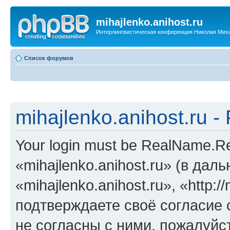
mihajlenko.anihost.ru
Интерлингвистическая конференция Николая Мих
Список форумов
mihajlenko.anihost.ru 
Your login must be RealName.
«mihajlenko.anihost.ru» (в да
«mihajlenko.anihost.ru», «http://
подтверждаете своё согласие
не согласны с ними, пожалуйст