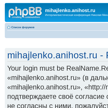
mihajlenko.anihost.ru
Интерлингвистическая конференция Николая Мих
Список форумов
mihajlenko.anihost.ru 
Your login must be RealName.
«mihajlenko.anihost.ru» (в да
«mihajlenko.anihost.ru», «http://
подтверждаете своё согласие
не согласны с ними, пожалуйст