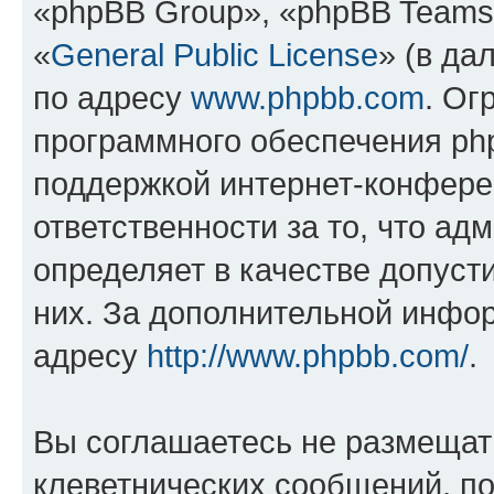
«phpBB Group», «phpBB Teams
«
General Public License
» (в да
по адресу
www.phpbb.com
. Ог
программного обеспечения php
поддержкой интернет-конферен
ответственности за то, что а
определяет в качестве допуст
них. За дополнительной инфо
адресу
http://www.phpbb.com/
.
Вы соглашаетесь не размещат
клеветнических сообщений, п