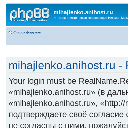
mihajlenko.anihost.ru
Интерлингвистическая конференция Николая Мих
Список форумов
mihajlenko.anihost.ru 
Your login must be RealName.
«mihajlenko.anihost.ru» (в да
«mihajlenko.anihost.ru», «http://
подтверждаете своё согласие
не согласны с ними, пожалуйст