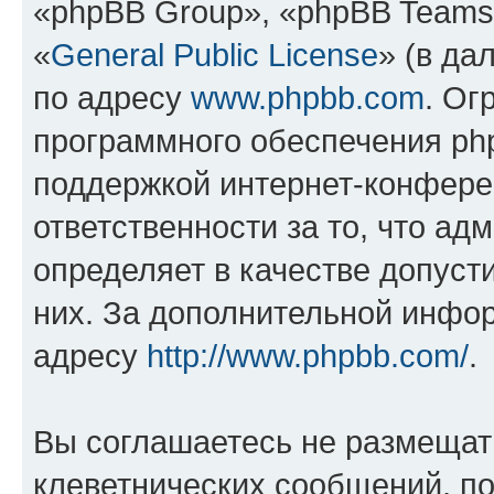
«phpBB Group», «phpBB Teams
«
General Public License
» (в да
по адресу
www.phpbb.com
. Ог
программного обеспечения php
поддержкой интернет-конферен
ответственности за то, что а
определяет в качестве допуст
них. За дополнительной инфо
адресу
http://www.phpbb.com/
.
Вы соглашаетесь не размещат
клеветнических сообщений, п