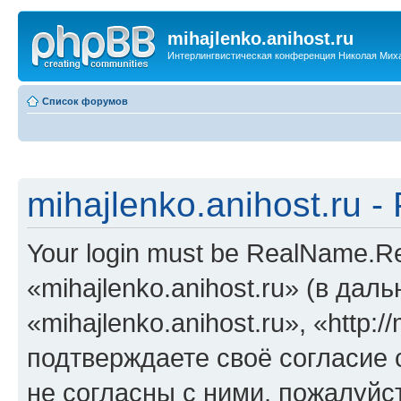
mihajlenko.anihost.ru
Интерлингвистическая конференция Николая Мих
Список форумов
mihajlenko.anihost.ru 
Your login must be RealName.
«mihajlenko.anihost.ru» (в да
«mihajlenko.anihost.ru», «http://
подтверждаете своё согласие
не согласны с ними, пожалуйст