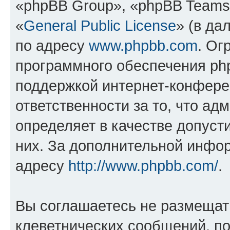
«phpBB Group», «phpBB Teams
«
General Public License
» (в да
по адресу
www.phpbb.com
. Ог
программного обеспечения php
поддержкой интернет-конферен
ответственности за то, что а
определяет в качестве допуст
них. За дополнительной инфо
адресу
http://www.phpbb.com/
.
Вы соглашаетесь не размещат
клеветнических сообщений, п