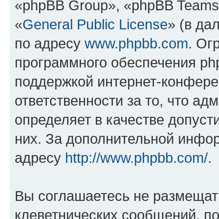
«phpBB Group», «phpBB Teams
«
General Public License
» (в да
по адресу
www.phpbb.com
. Ог
программного обеспечения php
поддержкой интернет-конферен
ответственности за то, что а
определяет в качестве допуст
них. За дополнительной инфо
адресу
http://www.phpbb.com/
.
Вы соглашаетесь не размещат
клеветнических сообщений, п