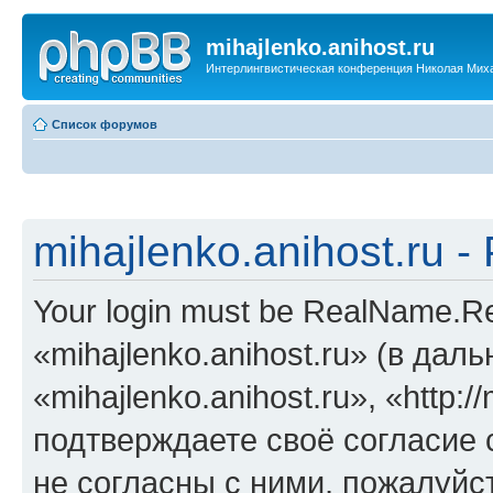
mihajlenko.anihost.ru
Интерлингвистическая конференция Николая Мих
Список форумов
mihajlenko.anihost.ru 
Your login must be RealName.
«mihajlenko.anihost.ru» (в да
«mihajlenko.anihost.ru», «http://
подтверждаете своё согласие
не согласны с ними, пожалуйст