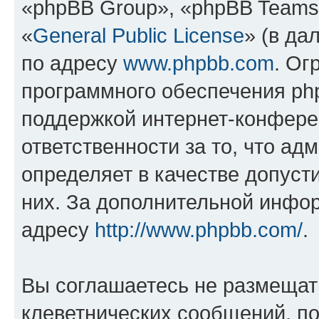
«phpBB Group», «phpBB Teams
«
General Public License
» (в да
по адресу
www.phpbb.com
. Ог
программного обеспечения php
поддержкой интернет-конферен
ответственности за то, что а
определяет в качестве допуст
них. За дополнительной инфо
адресу
http://www.phpbb.com/
.
Вы соглашаетесь не размещат
клеветнических сообщений, п