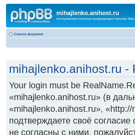
mihajlenko.anihost.ru
Интерлингвистическая конференция Николая Мих
Список форумов
mihajlenko.anihost.ru 
Your login must be RealName.
«mihajlenko.anihost.ru» (в да
«mihajlenko.anihost.ru», «http://
подтверждаете своё согласие
не согласны с ними, пожалуйст