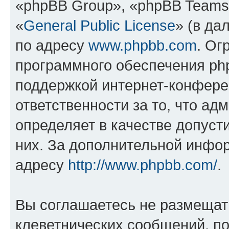
«phpBB Group», «phpBB Teams
«
General Public License
» (в да
по адресу
www.phpbb.com
. Ог
программного обеспечения php
поддержкой интернет-конферен
ответственности за то, что а
определяет в качестве допуст
них. За дополнительной инфо
адресу
http://www.phpbb.com/
.
Вы соглашаетесь не размещат
клеветнических сообщений, п