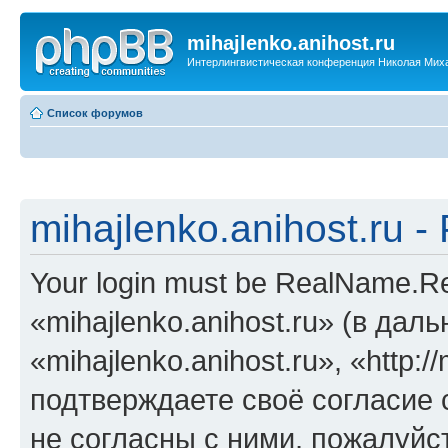
mihajlenko.anihost.ru
Интерлингвистическая конференция Николая Мих
Список форумов
mihajlenko.anihost.ru 
Your login must be RealName.
«mihajlenko.anihost.ru» (в да
«mihajlenko.anihost.ru», «http://
подтверждаете своё согласие
не согласны с ними, пожалуйст