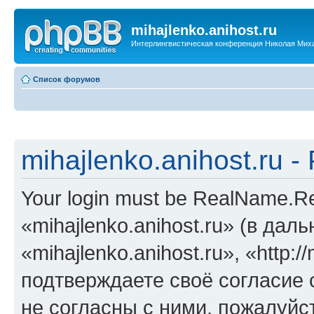
mihajlenko.anihost.ru
Интерлингвистическая конференция Николая Мих
Список форумов
mihajlenko.anihost.ru 
Your login must be RealName.
«mihajlenko.anihost.ru» (в да
«mihajlenko.anihost.ru», «http://
подтверждаете своё согласие
не согласны с ними, пожалуйст