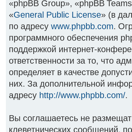
«phpBB Group», «phpBB Teams
«
General Public License
» (в да
по адресу
www.phpbb.com
. Ог
программного обеспечения php
поддержкой интернет-конферен
ответственности за то, что а
определяет в качестве допуст
них. За дополнительной инфо
адресу
http://www.phpbb.com/
.
Вы соглашаетесь не размещат
клеветнических сообщений, п