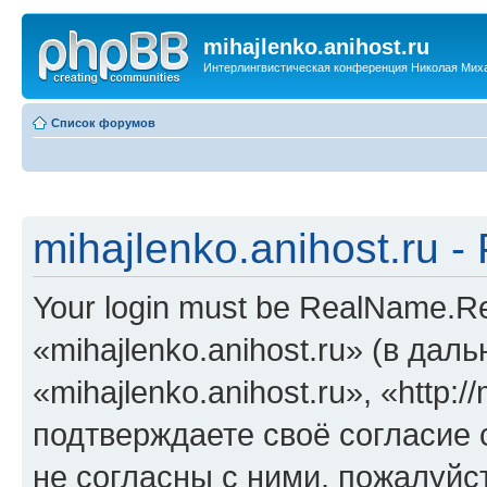
mihajlenko.anihost.ru
Интерлингвистическая конференция Николая Мих
Список форумов
mihajlenko.anihost.ru 
Your login must be RealName.
«mihajlenko.anihost.ru» (в да
«mihajlenko.anihost.ru», «http://
подтверждаете своё согласие
не согласны с ними, пожалуйст