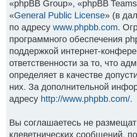
«phpBB Group», «phpBB Teams
«
General Public License
» (в да
по адресу
www.phpbb.com
. Ог
программного обеспечения php
поддержкой интернет-конферен
ответственности за то, что а
определяет в качестве допуст
них. За дополнительной инфо
адресу
http://www.phpbb.com/
.
Вы соглашаетесь не размещат
клеветнических сообщений, п