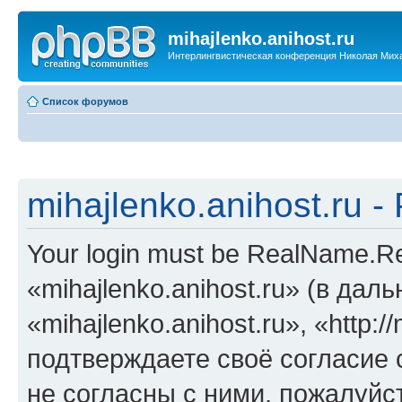
mihajlenko.anihost.ru
Интерлингвистическая конференция Николая Мих
Список форумов
mihajlenko.anihost.ru 
Your login must be RealName.
«mihajlenko.anihost.ru» (в да
«mihajlenko.anihost.ru», «http://
подтверждаете своё согласие
не согласны с ними, пожалуйст