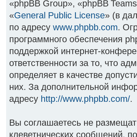
«phpBB Group», «phpBB Teams
«
General Public License
» (в да
по адресу
www.phpbb.com
. Ог
программного обеспечения php
поддержкой интернет-конферен
ответственности за то, что а
определяет в качестве допуст
них. За дополнительной инфо
адресу
http://www.phpbb.com/
.
Вы соглашаетесь не размещат
клеветнических сообщений, п