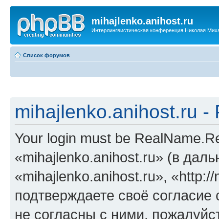
mihajlenko.anihost.ru
Интерлингвистическая конференция Николая Мих
Список форумов
mihajlenko.anihost.ru 
Your login must be RealName.
«mihajlenko.anihost.ru» (в да
«mihajlenko.anihost.ru», «http://
подтверждаете своё согласие
не согласны с ними, пожалуйст