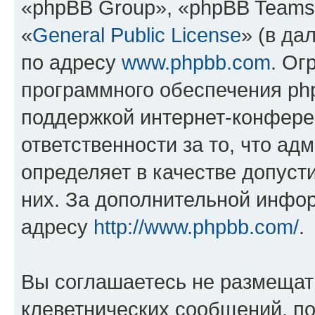
«phpBB Group», «phpBB Teams
«
General Public License
» (в да
по адресу
www.phpbb.com
. Ог
программного обеспечения php
поддержкой интернет-конферен
ответственности за то, что а
определяет в качестве допуст
них. За дополнительной инфо
адресу
http://www.phpbb.com/
.
Вы соглашаетесь не размещат
клеветнических сообщений, п