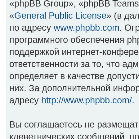
«phpBB Group», «phpBB Teams
«
General Public License
» (в да
по адресу
www.phpbb.com
. Ог
программного обеспечения php
поддержкой интернет-конферен
ответственности за то, что а
определяет в качестве допуст
них. За дополнительной инфо
адресу
http://www.phpbb.com/
.
Вы соглашаетесь не размещат
клеветнических сообщений, п