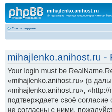
mihajlenko.anihost.ru
Интерлингвистическая конференция Николая Мих
Список форумов
mihajlenko.anihost.ru 
Your login must be RealName.
«mihajlenko.anihost.ru» (в да
«mihajlenko.anihost.ru», «http://
подтверждаете своё согласие
не согласны с ними, пожалуйст