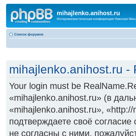
mihajlenko.anihost.ru
Интерлингвистическая конференция Николая Мих
Список форумов
mihajlenko.anihost.ru 
Your login must be RealName.
«mihajlenko.anihost.ru» (в да
«mihajlenko.anihost.ru», «http://
подтверждаете своё согласие
не согласны с ними, пожалуйст