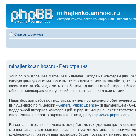
mihajlenko.anihost.ru
Интерлингвистическая конференция Николая Мих
Список форумов
mihajlenko.anihost.ru - Регистрация
Your login must be RealName.RealSurName. Заходя на конференцию «mihajl
следующими условиями. Если вы не согласны с ними, пожалуйста, не зах
возможное, чтобы уведомить вас об этом, однако с вашей стороны было
обновления/исправления условий означает ваше согласие с ними.
Наши форумы работают под управлением программного обеспечения дл
выпущенного по лицензии «
General Public License
» (в дальнейшем «GPL
поддержкой интернет-конференций, и phpBB Group не несёт ответствен
информацией о phpBB обращайтесь по адресу
http://www.phpbb.com/
.
Вы соглашаетесь не размещать оскорбительных, угрожающих, клеветни
страны, страны, которая предоставляет услуги хостинга для форумов «
конференции, при этом ваш провайдер будет поставлен в известность, 