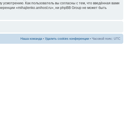
у усмотрению. Как пользователь вы согласны с тем, что введённая вами
ренции «mihajlenko.anihost.ru», ни phpBB Group не может быть
Наша команда
•
Удалить cookies конференции
• Часовой пояс: UTC