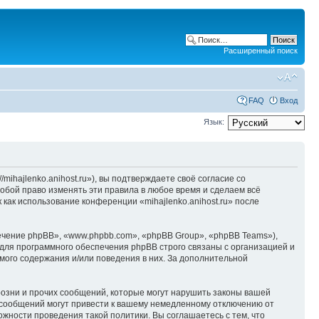
Расширенный поиск
FAQ
Вход
Язык:
/mihajlenko.anihost.ru»), вы подтверждаете своё согласие со
собой право изменять эти правила в любое время и сделаем всё
 как использование конференции «mihajlenko.anihost.ru» после
чение phpBB», «www.phpbb.com», «phpBB Group», «phpBB Teams»),
для программного обеспечения phpBB строго связаны с организацией и
мого содержания и/или поведения в них. За дополнительной
озни и прочих сообщений, которые могут нарушить законы вашей
х сообщений могут привести к вашему немедленному отключению от
ожности проведения такой политики. Вы соглашаетесь с тем, что