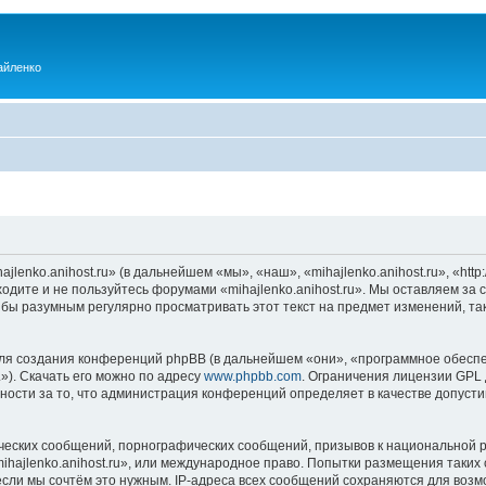
айленко
enko.anihost.ru» (в дальнейшем «мы», «наш», «mihajlenko.anihost.ru», «http:/
одите и не пользуйтесь форумами «mihajlenko.anihost.ru». Мы оставляем за 
 бы разумным регулярно просматривать этот текст на предмет изменений, так
я создания конференций phpBB (в дальнейшем «они», «программное обеспе
»). Скачать его можно по адресу
www.phpbb.com
. Ограничения лицензии GPL 
ности за то, что администрация конференций определяет в качестве допусти
ческих сообщений, порнографических сообщений, призывов к национальной р
mihajlenko.anihost.ru», или международное право. Попытки размещения таки
если мы сочтём это нужным. IP-адреса всех сообщений сохраняются для возм