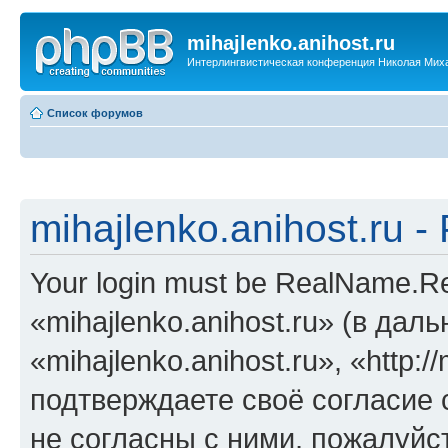
mihajlenko.anihost.ru
Интерлингвистическая конференция Николая Мих
Список форумов
mihajlenko.anihost.ru 
Your login must be RealName.
«mihajlenko.anihost.ru» (в да
«mihajlenko.anihost.ru», «http://
подтверждаете своё согласие
не согласны с ними, пожалуйст