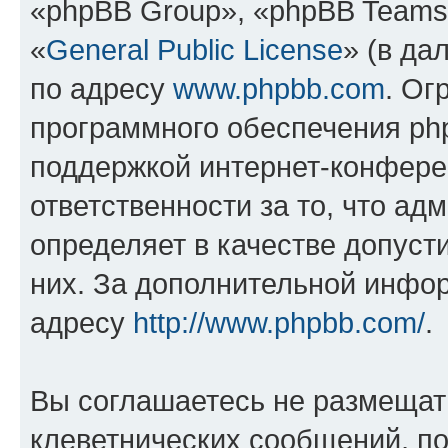
«phpBB Group», «phpBB Teams
«
General Public License
» (в да
по адресу
www.phpbb.com
. Ог
программного обеспечения php
поддержкой интернет-конферен
ответственности за то, что а
определяет в качестве допуст
них. За дополнительной инфо
адресу
http://www.phpbb.com/
.
Вы соглашаетесь не размещат
клеветнических сообщений, п