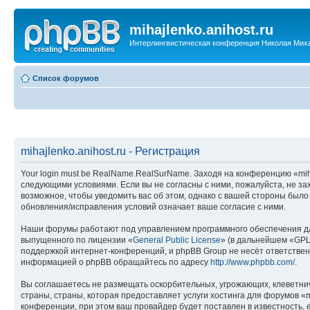
mihajlenko.anihost.ru
Интерлингвистическая конференция Николая Мих
Список форумов
mihajlenko.anihost.ru - Регистрация
Your login must be RealName.RealSurName. Заходя на конференцию «mihajl
следующими условиями. Если вы не согласны с ними, пожалуйста, не зах
возможное, чтобы уведомить вас об этом, однако с вашей стороны было
обновления/исправления условий означает ваше согласие с ними.
Наши форумы работают под управлением программного обеспечения дл
выпущенного по лицензии «
General Public License
» (в дальнейшем «GPL
поддержкой интернет-конференций, и phpBB Group не несёт ответствен
информацией о phpBB обращайтесь по адресу
http://www.phpbb.com/
.
Вы соглашаетесь не размещать оскорбительных, угрожающих, клеветни
страны, страны, которая предоставляет услуги хостинга для форумов «
конференции, при этом ваш провайдер будет поставлен в известность, 