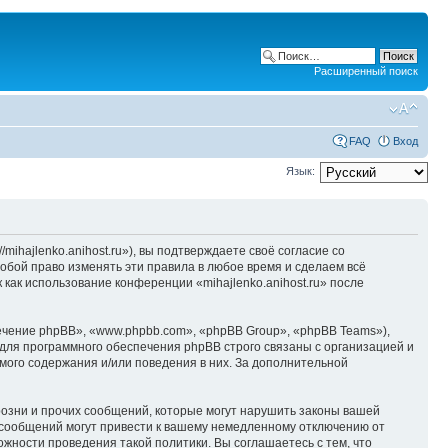
Расширенный поиск
FAQ
Вход
Язык:
/mihajlenko.anihost.ru»), вы подтверждаете своё согласие со
собой право изменять эти правила в любое время и сделаем всё
 как использование конференции «mihajlenko.anihost.ru» после
чение phpBB», «www.phpbb.com», «phpBB Group», «phpBB Teams»),
для программного обеспечения phpBB строго связаны с организацией и
мого содержания и/или поведения в них. За дополнительной
озни и прочих сообщений, которые могут нарушить законы вашей
х сообщений могут привести к вашему немедленному отключению от
ожности проведения такой политики. Вы соглашаетесь с тем, что