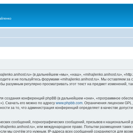
айленко
enko.anihost.ru» (в дальнейшем «мы», «наш», «mihajlenko.anihost.ru», «http:/
одите и не пользуйтесь форумами «mihajlenko.anihost.ru». Мы оставляем за 
 бы разумным регулярно просматривать этот текст на предмет изменений, так
я создания конференций phpBB (в дальнейшем «они», «программное обеспе
»). Скачать его можно по адресу
www.phpbb.com
. Ограничения лицензии GPL 
ности за то, что администрация конференций определяет в качестве допусти
ческих сообщений, порнографических сообщений, призывов к национальной р
mihajlenko.anihost.ru», или международное право. Попытки размещения таки
если мы сочтём это нужным. IP-адреса всех сообщений сохраняются для возм