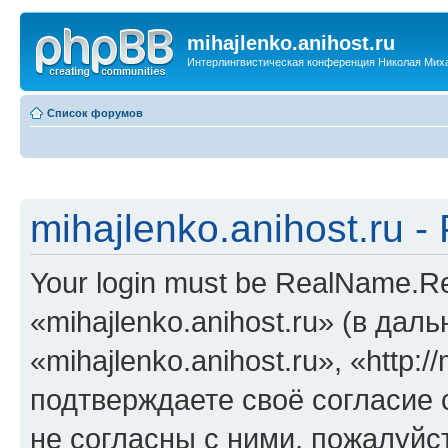
mihajlenko.anihost.ru
Интерлингвистическая конференция Николая Мих
Список форумов
mihajlenko.anihost.ru 
Your login must be RealName.
«mihajlenko.anihost.ru» (в да
«mihajlenko.anihost.ru», «http://
подтверждаете своё согласие
не согласны с ними, пожалуйст