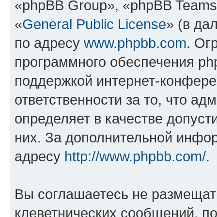
«phpBB Group», «phpBB Teams
«
General Public License
» (в да
по адресу
www.phpbb.com
. Ог
программного обеспечения php
поддержкой интернет-конферен
ответственности за то, что а
определяет в качестве допуст
них. За дополнительной инфо
адресу
http://www.phpbb.com/
.
Вы соглашаетесь не размещат
клеветнических сообщений, п