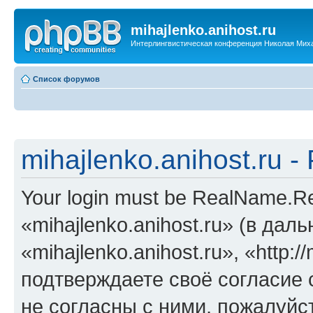
mihajlenko.anihost.ru
Интерлингвистическая конференция Николая Мих
Список форумов
mihajlenko.anihost.ru 
Your login must be RealName.
«mihajlenko.anihost.ru» (в да
«mihajlenko.anihost.ru», «http://
подтверждаете своё согласие
не согласны с ними, пожалуйст