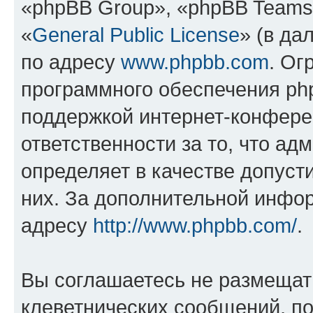
«phpBB Group», «phpBB Teams
«
General Public License
» (в да
по адресу
www.phpbb.com
. Ог
программного обеспечения php
поддержкой интернет-конферен
ответственности за то, что а
определяет в качестве допуст
них. За дополнительной инфо
адресу
http://www.phpbb.com/
.
Вы соглашаетесь не размещат
клеветнических сообщений, п