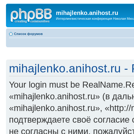
mihajlenko.anihost.ru
Интерлингвистическая конференция Николая Мих
Список форумов
mihajlenko.anihost.ru 
Your login must be RealName.
«mihajlenko.anihost.ru» (в да
«mihajlenko.anihost.ru», «http://
подтверждаете своё согласие
не согласны с ними, пожалуйст