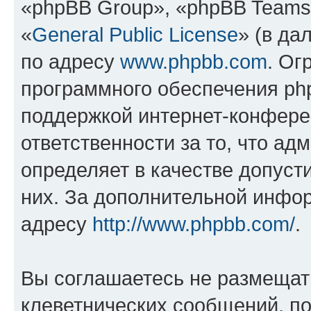
«phpBB Group», «phpBB Teams
«
General Public License
» (в да
по адресу
www.phpbb.com
. Ог
программного обеспечения php
поддержкой интернет-конферен
ответственности за то, что а
определяет в качестве допуст
них. За дополнительной инфо
адресу
http://www.phpbb.com/
.
Вы соглашаетесь не размещат
клеветнических сообщений, п