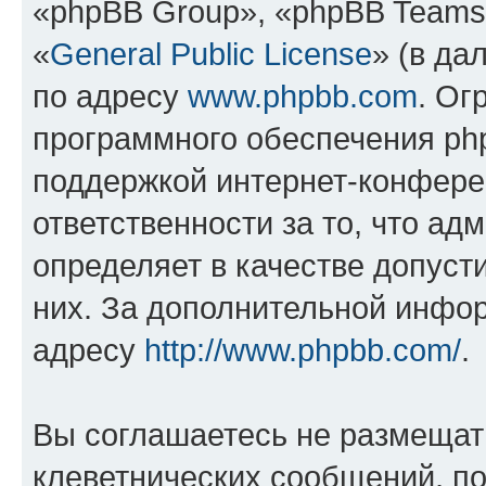
«phpBB Group», «phpBB Teams
«
General Public License
» (в да
по адресу
www.phpbb.com
. Ог
программного обеспечения php
поддержкой интернет-конферен
ответственности за то, что а
определяет в качестве допуст
них. За дополнительной инфо
адресу
http://www.phpbb.com/
.
Вы соглашаетесь не размещат
клеветнических сообщений, п