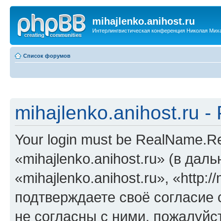
mihajlenko.anihost.ru
Интерлингвистическая конференция Николая Мих
Список форумов
mihajlenko.anihost.ru 
Your login must be RealName.
«mihajlenko.anihost.ru» (в да
«mihajlenko.anihost.ru», «http://
подтверждаете своё согласие
не согласны с ними, пожалуйст