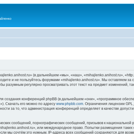
айленко
enko.anihost.ru» (в дальнейшем «мы», «наш», «mihajlenko.anihost.ru», «http:/
одите и не пользуйтесь форумами «mihajlenko.anihost.ru». Мы оставляем за 
 бы разумным регулярно просматривать этот текст на предмет изменений, так
я создания конференций phpBB (в дальнейшем «они», «программное обеспе
»). Скачать его можно по адресу
www.phpbb.com
. Ограничения лицензии GPL 
ности за то, что администрация конференций определяет в качестве допусти
ческих сообщений, порнографических сообщений, призывов к национальной р
mihajlenko.anihost.ru», или международное право. Попытки размещения таки
если мы сочтём это нужным. IP-адреса всех сообщений сохраняются для возм