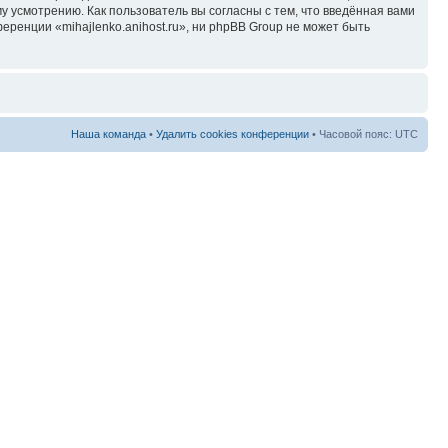
у усмотрению. Как пользователь вы согласны с тем, что введённая вами
ренции «mihajlenko.anihost.ru», ни phpBB Group не может быть
Наша команда
•
Удалить cookies конференции
• Часовой пояс: UTC