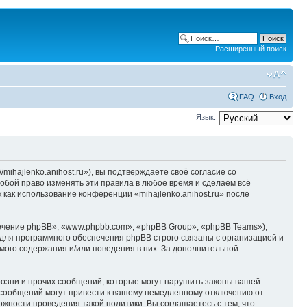
Расширенный поиск
FAQ
Вход
Язык:
/mihajlenko.anihost.ru»), вы подтверждаете своё согласие со
собой право изменять эти правила в любое время и сделаем всё
 как использование конференции «mihajlenko.anihost.ru» после
чение phpBB», «www.phpbb.com», «phpBB Group», «phpBB Teams»),
для программного обеспечения phpBB строго связаны с организацией и
мого содержания и/или поведения в них. За дополнительной
озни и прочих сообщений, которые могут нарушить законы вашей
х сообщений могут привести к вашему немедленному отключению от
ожности проведения такой политики. Вы соглашаетесь с тем, что