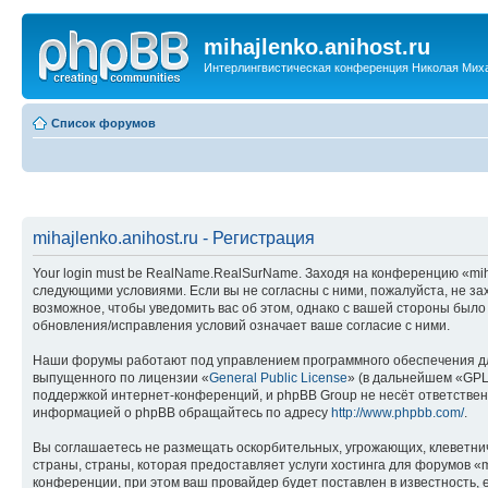
mihajlenko.anihost.ru
Интерлингвистическая конференция Николая Мих
Список форумов
mihajlenko.anihost.ru - Регистрация
Your login must be RealName.RealSurName. Заходя на конференцию «mihajl
следующими условиями. Если вы не согласны с ними, пожалуйста, не зах
возможное, чтобы уведомить вас об этом, однако с вашей стороны было
обновления/исправления условий означает ваше согласие с ними.
Наши форумы работают под управлением программного обеспечения дл
выпущенного по лицензии «
General Public License
» (в дальнейшем «GPL
поддержкой интернет-конференций, и phpBB Group не несёт ответствен
информацией о phpBB обращайтесь по адресу
http://www.phpbb.com/
.
Вы соглашаетесь не размещать оскорбительных, угрожающих, клеветни
страны, страны, которая предоставляет услуги хостинга для форумов «
конференции, при этом ваш провайдер будет поставлен в известность, 