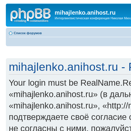
mihajlenko.anihost.ru
Интерлингвистическая конференция Николая Мих
Список форумов
mihajlenko.anihost.ru 
Your login must be RealName.
«mihajlenko.anihost.ru» (в да
«mihajlenko.anihost.ru», «http://
подтверждаете своё согласие
не согласны с ними, пожалуйст