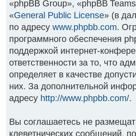
«phpBB Group», «phpBB Teams
«
General Public License
» (в да
по адресу
www.phpbb.com
. Ог
программного обеспечения php
поддержкой интернет-конферен
ответственности за то, что а
определяет в качестве допуст
них. За дополнительной инфо
адресу
http://www.phpbb.com/
.
Вы соглашаетесь не размещат
клеветнических сообщений, п