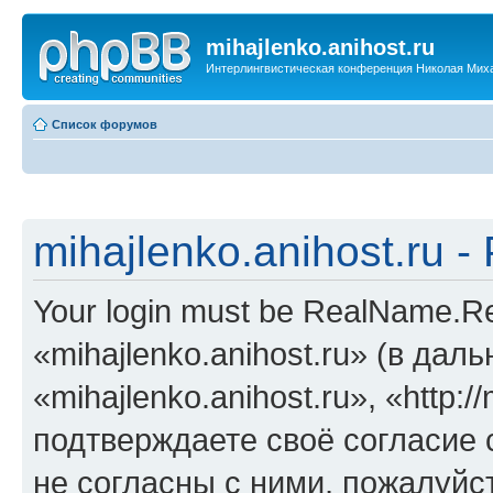
mihajlenko.anihost.ru
Интерлингвистическая конференция Николая Мих
Список форумов
mihajlenko.anihost.ru 
Your login must be RealName.
«mihajlenko.anihost.ru» (в да
«mihajlenko.anihost.ru», «http://
подтверждаете своё согласие
не согласны с ними, пожалуйст