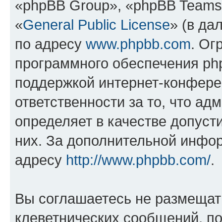
«phpBB Group», «phpBB Teams
«
General Public License
» (в да
по адресу
www.phpbb.com
. Ог
программного обеспечения php
поддержкой интернет-конферен
ответственности за то, что а
определяет в качестве допуст
них. За дополнительной инфо
адресу
http://www.phpbb.com/
.
Вы соглашаетесь не размещат
клеветнических сообщений, п