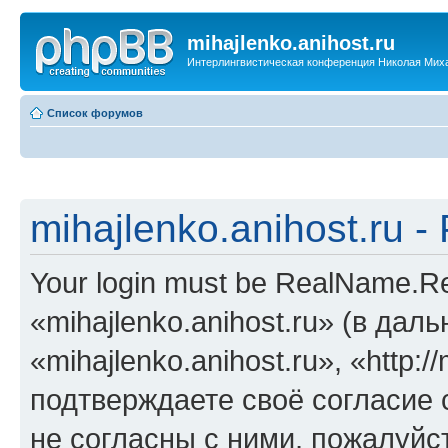
mihajlenko.anihost.ru
Интерлингвистическая конференция Николая Мих
Список форумов
mihajlenko.anihost.ru 
Your login must be RealName.
«mihajlenko.anihost.ru» (в да
«mihajlenko.anihost.ru», «http://
подтверждаете своё согласие
не согласны с ними, пожалуйст