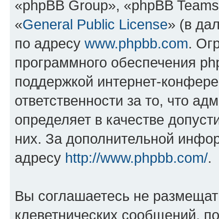
«phpBB Group», «phpBB Teams
«
General Public License
» (в да
по адресу
www.phpbb.com
. Ог
программного обеспечения php
поддержкой интернет-конферен
ответственности за то, что а
определяет в качестве допуст
них. За дополнительной инфо
адресу
http://www.phpbb.com/
.
Вы соглашаетесь не размещат
клеветнических сообщений, п