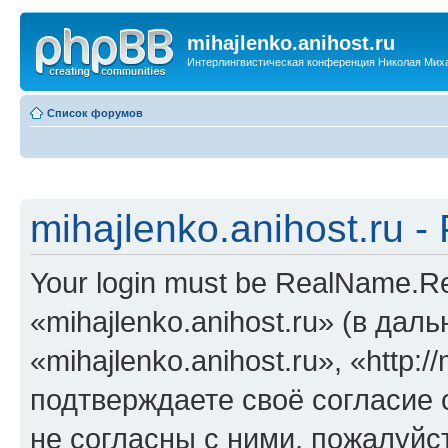
mihajlenko.anihost.ru
Интерлингвистическая конференция Николая Мих
Список форумов
mihajlenko.anihost.ru 
Your login must be RealName.
«mihajlenko.anihost.ru» (в да
«mihajlenko.anihost.ru», «http://
подтверждаете своё согласие
не согласны с ними, пожалуйст