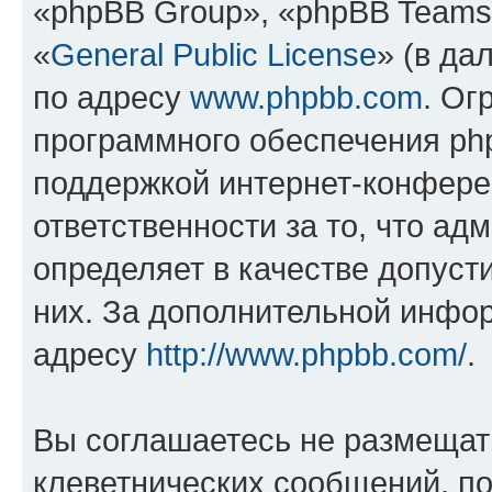
«phpBB Group», «phpBB Teams
«
General Public License
» (в да
по адресу
www.phpbb.com
. Ог
программного обеспечения php
поддержкой интернет-конферен
ответственности за то, что а
определяет в качестве допуст
них. За дополнительной инфо
адресу
http://www.phpbb.com/
.
Вы соглашаетесь не размещат
клеветнических сообщений, п