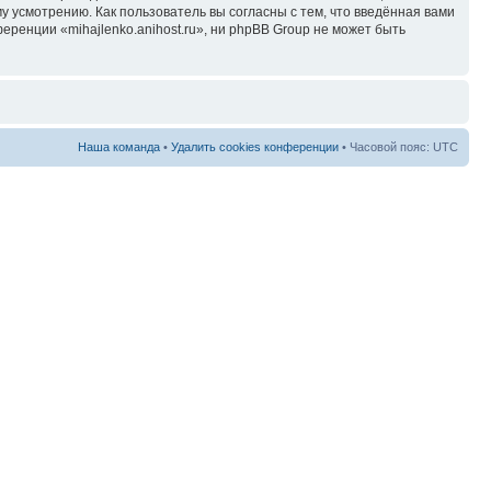
у усмотрению. Как пользователь вы согласны с тем, что введённая вами
ренции «mihajlenko.anihost.ru», ни phpBB Group не может быть
Наша команда
•
Удалить cookies конференции
• Часовой пояс: UTC