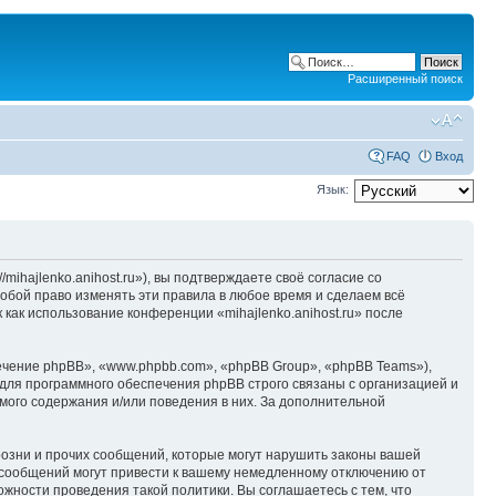
Расширенный поиск
FAQ
Вход
Язык:
/mihajlenko.anihost.ru»), вы подтверждаете своё согласие со
собой право изменять эти правила в любое время и сделаем всё
 как использование конференции «mihajlenko.anihost.ru» после
чение phpBB», «www.phpbb.com», «phpBB Group», «phpBB Teams»),
для программного обеспечения phpBB строго связаны с организацией и
мого содержания и/или поведения в них. За дополнительной
озни и прочих сообщений, которые могут нарушить законы вашей
х сообщений могут привести к вашему немедленному отключению от
ожности проведения такой политики. Вы соглашаетесь с тем, что