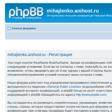
mihajlenko.anihost.ru
Интерлингвистическая конференция Николая Мих
Список форумов
mihajlenko.anihost.ru - Регистрация
Your login must be RealName.RealSurName. Заходя на конференцию «mihajl
следующими условиями. Если вы не согласны с ними, пожалуйста, не зах
возможное, чтобы уведомить вас об этом, однако с вашей стороны было
обновления/исправления условий означает ваше согласие с ними.
Наши форумы работают под управлением программного обеспечения дл
выпущенного по лицензии «
General Public License
» (в дальнейшем «GPL
поддержкой интернет-конференций, и phpBB Group не несёт ответствен
информацией о phpBB обращайтесь по адресу
http://www.phpbb.com/
.
Вы соглашаетесь не размещать оскорбительных, угрожающих, клеветни
страны, страны, которая предоставляет услуги хостинга для форумов «
конференции, при этом ваш провайдер будет поставлен в известность, 