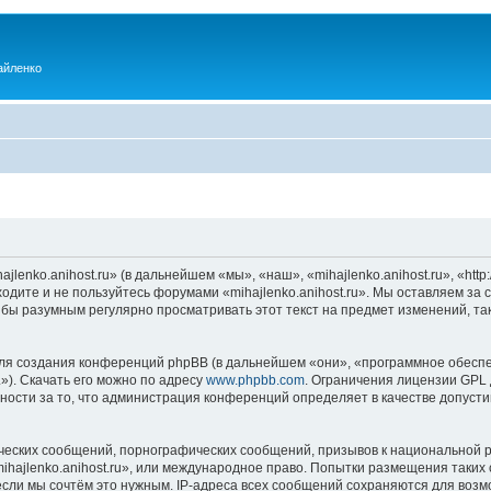
айленко
enko.anihost.ru» (в дальнейшем «мы», «наш», «mihajlenko.anihost.ru», «http:/
одите и не пользуйтесь форумами «mihajlenko.anihost.ru». Мы оставляем за 
 бы разумным регулярно просматривать этот текст на предмет изменений, так
я создания конференций phpBB (в дальнейшем «они», «программное обеспе
»). Скачать его можно по адресу
www.phpbb.com
. Ограничения лицензии GPL 
ности за то, что администрация конференций определяет в качестве допусти
ческих сообщений, порнографических сообщений, призывов к национальной р
mihajlenko.anihost.ru», или международное право. Попытки размещения таки
если мы сочтём это нужным. IP-адреса всех сообщений сохраняются для возм