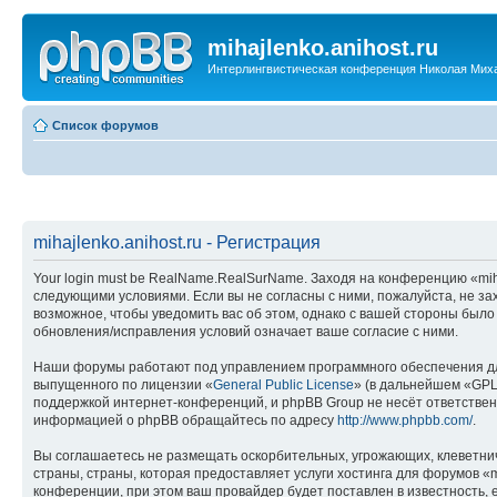
mihajlenko.anihost.ru
Интерлингвистическая конференция Николая Мих
Список форумов
mihajlenko.anihost.ru - Регистрация
Your login must be RealName.RealSurName. Заходя на конференцию «mihajl
следующими условиями. Если вы не согласны с ними, пожалуйста, не зах
возможное, чтобы уведомить вас об этом, однако с вашей стороны было
обновления/исправления условий означает ваше согласие с ними.
Наши форумы работают под управлением программного обеспечения дл
выпущенного по лицензии «
General Public License
» (в дальнейшем «GPL
поддержкой интернет-конференций, и phpBB Group не несёт ответствен
информацией о phpBB обращайтесь по адресу
http://www.phpbb.com/
.
Вы соглашаетесь не размещать оскорбительных, угрожающих, клеветни
страны, страны, которая предоставляет услуги хостинга для форумов «
конференции, при этом ваш провайдер будет поставлен в известность, 