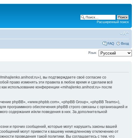
Расширенный поиск
FAQ
Вход
Язык:
/mihajlenko.anihost.ru»), вы подтверждаете своё согласие со
собой право изменять эти правила в любое время и сделаем всё
 как использование конференции «mihajlenko.anihost.ru» после
чение phpBB», «www.phpbb.com», «phpBB Group», «phpBB Teams»),
для программного обеспечения phpBB строго связаны с организацией и
мого содержания и/или поведения в них. За дополнительной
озни и прочих сообщений, которые могут нарушить законы вашей
х сообщений могут привести к вашему немедленному отключению от
ожности проведения такой политики. Вы соглашаетесь с тем, что