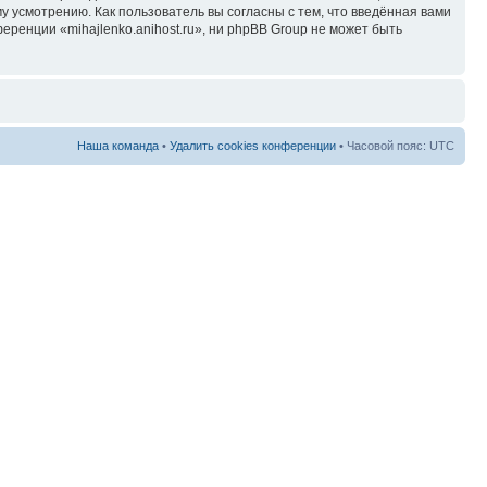
у усмотрению. Как пользователь вы согласны с тем, что введённая вами
ренции «mihajlenko.anihost.ru», ни phpBB Group не может быть
Наша команда
•
Удалить cookies конференции
• Часовой пояс: UTC