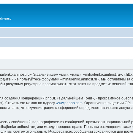
айленко
enko.anihost.ru» (в дальнейшем «мы», «наш», «mihajlenko.anihost.ru», «http:/
одите и не пользуйтесь форумами «mihajlenko.anihost.ru». Мы оставляем за 
 бы разумным регулярно просматривать этот текст на предмет изменений, так
я создания конференций phpBB (в дальнейшем «они», «программное обеспе
»). Скачать его можно по адресу
www.phpbb.com
. Ограничения лицензии GPL 
ности за то, что администрация конференций определяет в качестве допусти
ческих сообщений, порнографических сообщений, призывов к национальной р
mihajlenko.anihost.ru», или международное право. Попытки размещения таки
если мы сочтём это нужным. IP-адреса всех сообщений сохраняются для возм