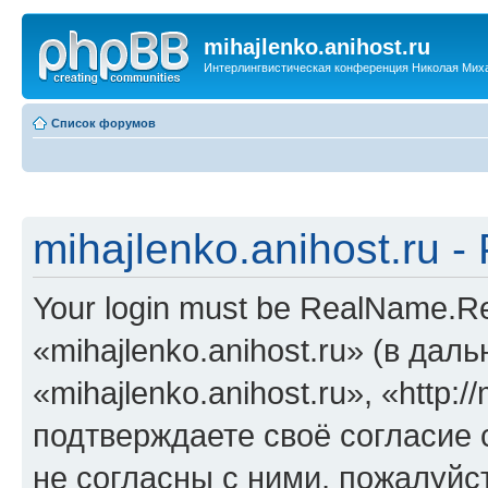
mihajlenko.anihost.ru
Интерлингвистическая конференция Николая Мих
Список форумов
mihajlenko.anihost.ru 
Your login must be RealName.
«mihajlenko.anihost.ru» (в да
«mihajlenko.anihost.ru», «http://
подтверждаете своё согласие
не согласны с ними, пожалуйст