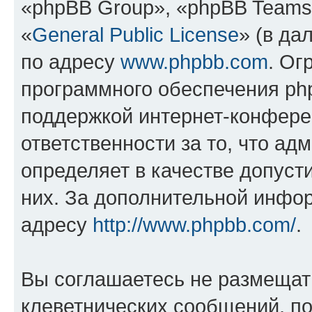
«phpBB Group», «phpBB Teams
«
General Public License
» (в да
по адресу
www.phpbb.com
. Ог
программного обеспечения php
поддержкой интернет-конферен
ответственности за то, что а
определяет в качестве допуст
них. За дополнительной инфо
адресу
http://www.phpbb.com/
.
Вы соглашаетесь не размещат
клеветнических сообщений, п