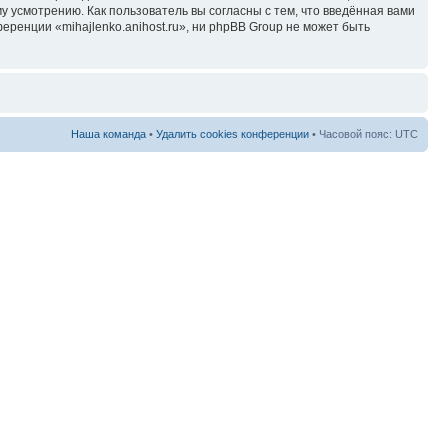
у усмотрению. Как пользователь вы согласны с тем, что введённая вами
ренции «mihajlenko.anihost.ru», ни phpBB Group не может быть
Наша команда
•
Удалить cookies конференции
• Часовой пояс: UTC