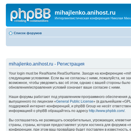
mihajlenko.anihost.ru
Интерлингвистическая конференция Николая Мих
Список форумов
mihajlenko.anihost.ru - Регистрация
Your login must be RealName.RealSurName. Заходя на конференцию «mihajl
следующими условиями. Если вы не согласны с ними, пожалуйста, не зах
возможное, чтобы уведомить вас об этом, однако с вашей стороны было
обновления/исправления условий означает ваше согласие с ними.
Наши форумы работают под управлением программного обеспечения дл
выпущенного по лицензии «
General Public License
» (в дальнейшем «GPL
поддержкой интернет-конференций, и phpBB Group не несёт ответствен
информацией о phpBB обращайтесь по адресу
http://www.phpbb.com/
.
Вы соглашаетесь не размещать оскорбительных, угрожающих, клеветни
страны, страны, которая предоставляет услуги хостинга для форумов «
конференции, при этом ваш провайдер будет поставлен в известность, 