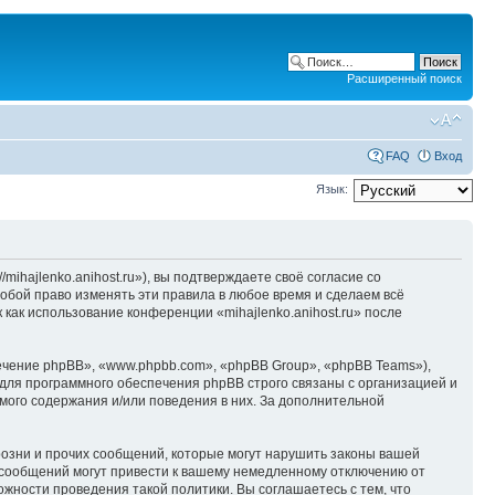
Расширенный поиск
FAQ
Вход
Язык:
/mihajlenko.anihost.ru»), вы подтверждаете своё согласие со
собой право изменять эти правила в любое время и сделаем всё
 как использование конференции «mihajlenko.anihost.ru» после
чение phpBB», «www.phpbb.com», «phpBB Group», «phpBB Teams»),
для программного обеспечения phpBB строго связаны с организацией и
мого содержания и/или поведения в них. За дополнительной
озни и прочих сообщений, которые могут нарушить законы вашей
х сообщений могут привести к вашему немедленному отключению от
ожности проведения такой политики. Вы соглашаетесь с тем, что