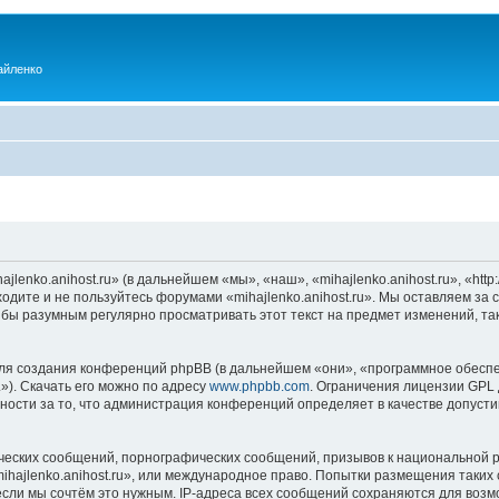
айленко
enko.anihost.ru» (в дальнейшем «мы», «наш», «mihajlenko.anihost.ru», «http:/
одите и не пользуйтесь форумами «mihajlenko.anihost.ru». Мы оставляем за 
 бы разумным регулярно просматривать этот текст на предмет изменений, так
я создания конференций phpBB (в дальнейшем «они», «программное обеспе
»). Скачать его можно по адресу
www.phpbb.com
. Ограничения лицензии GPL 
ности за то, что администрация конференций определяет в качестве допусти
ческих сообщений, порнографических сообщений, призывов к национальной р
mihajlenko.anihost.ru», или международное право. Попытки размещения таки
если мы сочтём это нужным. IP-адреса всех сообщений сохраняются для возм