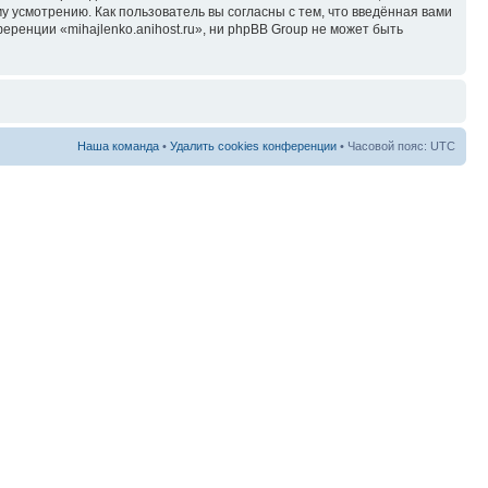
у усмотрению. Как пользователь вы согласны с тем, что введённая вами
ренции «mihajlenko.anihost.ru», ни phpBB Group не может быть
Наша команда
•
Удалить cookies конференции
• Часовой пояс: UTC