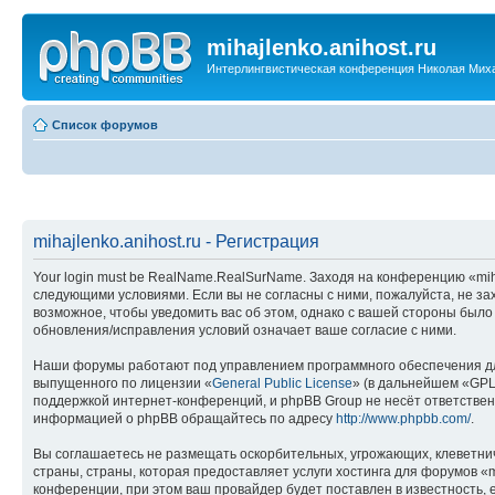
mihajlenko.anihost.ru
Интерлингвистическая конференция Николая Мих
Список форумов
mihajlenko.anihost.ru - Регистрация
Your login must be RealName.RealSurName. Заходя на конференцию «mihajl
следующими условиями. Если вы не согласны с ними, пожалуйста, не зах
возможное, чтобы уведомить вас об этом, однако с вашей стороны было
обновления/исправления условий означает ваше согласие с ними.
Наши форумы работают под управлением программного обеспечения дл
выпущенного по лицензии «
General Public License
» (в дальнейшем «GPL
поддержкой интернет-конференций, и phpBB Group не несёт ответствен
информацией о phpBB обращайтесь по адресу
http://www.phpbb.com/
.
Вы соглашаетесь не размещать оскорбительных, угрожающих, клеветни
страны, страны, которая предоставляет услуги хостинга для форумов «
конференции, при этом ваш провайдер будет поставлен в известность, 