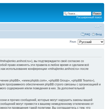
Расширенный поиск
FAQ
Вход
Язык:
/mihajlenko.anihost.ru»), вы подтверждаете своё согласие со
собой право изменять эти правила в любое время и сделаем всё
 как использование конференции «mihajlenko.anihost.ru» после
чение phpBB», «www.phpbb.com», «phpBB Group», «phpBB Teams»),
для программного обеспечения phpBB строго связаны с организацией и
мого содержания и/или поведения в них. За дополнительной
озни и прочих сообщений, которые могут нарушить законы вашей
х сообщений могут привести к вашему немедленному отключению от
ожности проведения такой политики. Вы соглашаетесь с тем, что