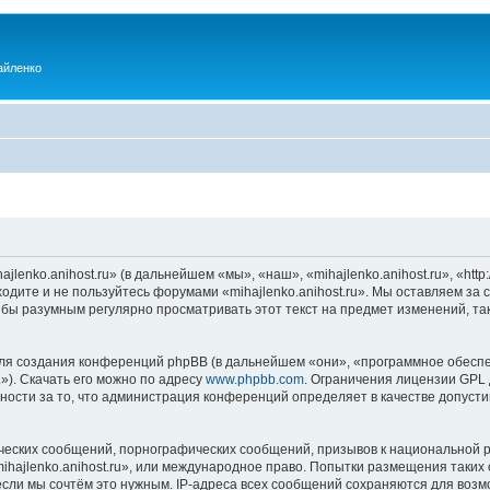
айленко
enko.anihost.ru» (в дальнейшем «мы», «наш», «mihajlenko.anihost.ru», «http:/
одите и не пользуйтесь форумами «mihajlenko.anihost.ru». Мы оставляем за 
 бы разумным регулярно просматривать этот текст на предмет изменений, так
я создания конференций phpBB (в дальнейшем «они», «программное обеспе
»). Скачать его можно по адресу
www.phpbb.com
. Ограничения лицензии GPL 
ности за то, что администрация конференций определяет в качестве допусти
ческих сообщений, порнографических сообщений, призывов к национальной р
mihajlenko.anihost.ru», или международное право. Попытки размещения таки
если мы сочтём это нужным. IP-адреса всех сообщений сохраняются для возм