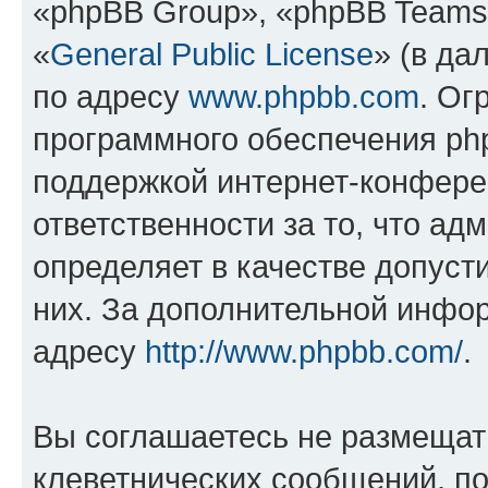
«phpBB Group», «phpBB Teams
«
General Public License
» (в да
по адресу
www.phpbb.com
. Ог
программного обеспечения php
поддержкой интернет-конферен
ответственности за то, что а
определяет в качестве допуст
них. За дополнительной инфо
адресу
http://www.phpbb.com/
.
Вы соглашаетесь не размещат
клеветнических сообщений, п