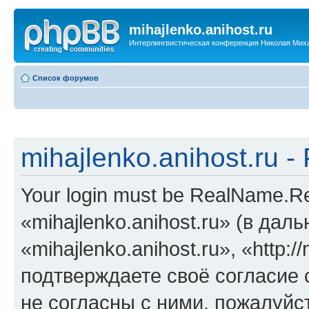
mihajlenko.anihost.ru
Интерлингвистическая конференция Николая Мих
Список форумов
mihajlenko.anihost.ru 
Your login must be RealName.
«mihajlenko.anihost.ru» (в да
«mihajlenko.anihost.ru», «http://
подтверждаете своё согласие
не согласны с ними, пожалуйст