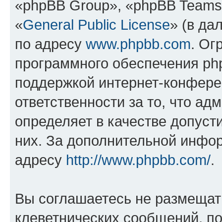
«phpBB Group», «phpBB Teams
«
General Public License
» (в да
по адресу
www.phpbb.com
. Ог
программного обеспечения php
поддержкой интернет-конферен
ответственности за то, что а
определяет в качестве допуст
них. За дополнительной инфо
адресу
http://www.phpbb.com/
.
Вы соглашаетесь не размещат
клеветнических сообщений, п