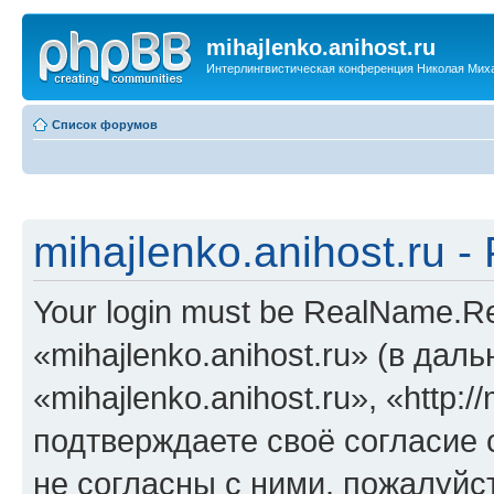
mihajlenko.anihost.ru
Интерлингвистическая конференция Николая Мих
Список форумов
mihajlenko.anihost.ru 
Your login must be RealName.
«mihajlenko.anihost.ru» (в да
«mihajlenko.anihost.ru», «http://
подтверждаете своё согласие
не согласны с ними, пожалуйст