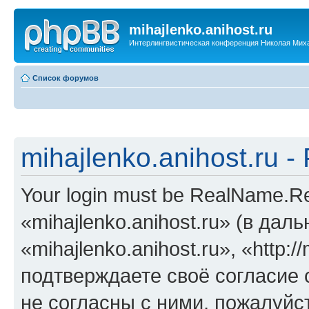
mihajlenko.anihost.ru
Интерлингвистическая конференция Николая Мих
Список форумов
mihajlenko.anihost.ru 
Your login must be RealName.
«mihajlenko.anihost.ru» (в да
«mihajlenko.anihost.ru», «http://
подтверждаете своё согласие
не согласны с ними, пожалуйст