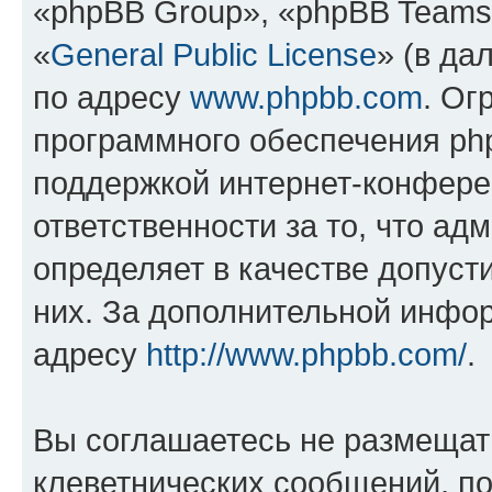
«phpBB Group», «phpBB Teams
«
General Public License
» (в да
по адресу
www.phpbb.com
. Ог
программного обеспечения php
поддержкой интернет-конферен
ответственности за то, что а
определяет в качестве допуст
них. За дополнительной инфо
адресу
http://www.phpbb.com/
.
Вы соглашаетесь не размещат
клеветнических сообщений, п