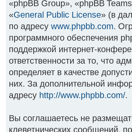
«phpBB Group», «phpBB Teams
«
General Public License
» (в да
по адресу
www.phpbb.com
. Ог
программного обеспечения php
поддержкой интернет-конферен
ответственности за то, что а
определяет в качестве допуст
них. За дополнительной инфо
адресу
http://www.phpbb.com/
.
Вы соглашаетесь не размещат
клеветнических сообщений, п