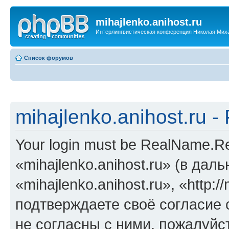
mihajlenko.anihost.ru
Интерлингвистическая конференция Николая Мих
Список форумов
mihajlenko.anihost.ru 
Your login must be RealName.
«mihajlenko.anihost.ru» (в да
«mihajlenko.anihost.ru», «http://
подтверждаете своё согласие
не согласны с ними, пожалуйст