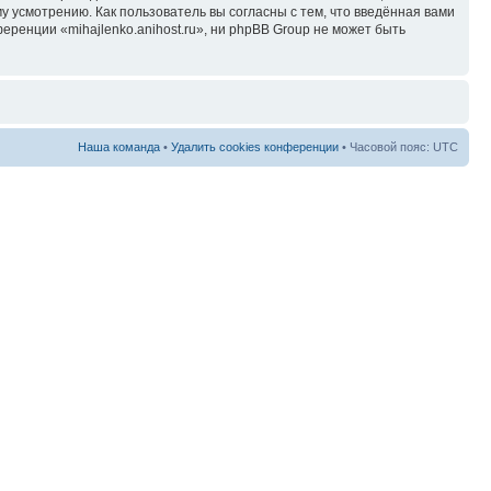
у усмотрению. Как пользователь вы согласны с тем, что введённая вами
ренции «mihajlenko.anihost.ru», ни phpBB Group не может быть
Наша команда
•
Удалить cookies конференции
• Часовой пояс: UTC