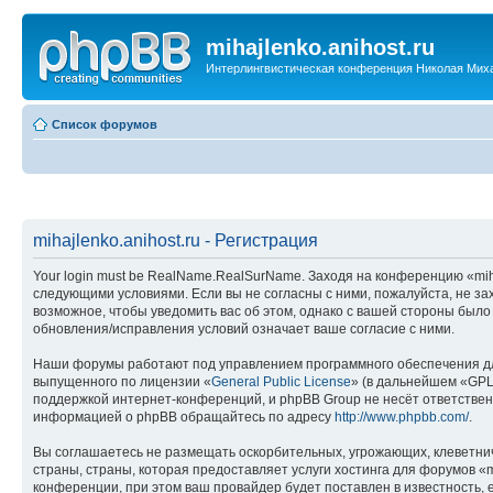
mihajlenko.anihost.ru
Интерлингвистическая конференция Николая Мих
Список форумов
mihajlenko.anihost.ru - Регистрация
Your login must be RealName.RealSurName. Заходя на конференцию «mihajl
следующими условиями. Если вы не согласны с ними, пожалуйста, не зах
возможное, чтобы уведомить вас об этом, однако с вашей стороны было
обновления/исправления условий означает ваше согласие с ними.
Наши форумы работают под управлением программного обеспечения дл
выпущенного по лицензии «
General Public License
» (в дальнейшем «GPL
поддержкой интернет-конференций, и phpBB Group не несёт ответствен
информацией о phpBB обращайтесь по адресу
http://www.phpbb.com/
.
Вы соглашаетесь не размещать оскорбительных, угрожающих, клеветни
страны, страны, которая предоставляет услуги хостинга для форумов «
конференции, при этом ваш провайдер будет поставлен в известность, 