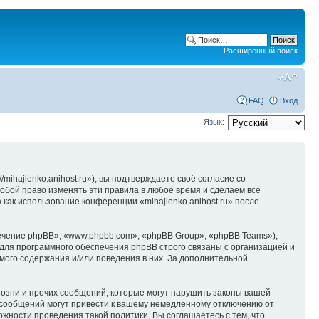
Расширенный поиск
FAQ
Вход
Язык:
/mihajlenko.anihost.ru»), вы подтверждаете своё согласие со
собой право изменять эти правила в любое время и сделаем всё
 как использование конференции «mihajlenko.anihost.ru» после
чение phpBB», «www.phpbb.com», «phpBB Group», «phpBB Teams»),
для программного обеспечения phpBB строго связаны с организацией и
мого содержания и/или поведения в них. За дополнительной
озни и прочих сообщений, которые могут нарушить законы вашей
х сообщений могут привести к вашему немедленному отключению от
ожности проведения такой политики. Вы соглашаетесь с тем, что