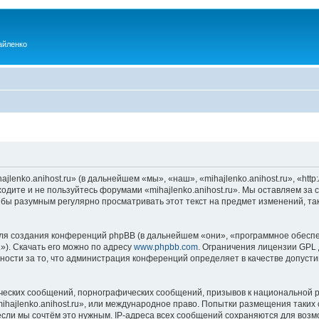
айленко
enko.anihost.ru» (в дальнейшем «мы», «наш», «mihajlenko.anihost.ru», «http:/
одите и не пользуйтесь форумами «mihajlenko.anihost.ru». Мы оставляем за 
 бы разумным регулярно просматривать этот текст на предмет изменений, так
я создания конференций phpBB (в дальнейшем «они», «программное обеспе
»). Скачать его можно по адресу
www.phpbb.com
. Ограничения лицензии GPL 
ности за то, что администрация конференций определяет в качестве допусти
ческих сообщений, порнографических сообщений, призывов к национальной р
mihajlenko.anihost.ru», или международное право. Попытки размещения таки
если мы сочтём это нужным. IP-адреса всех сообщений сохраняются для возм