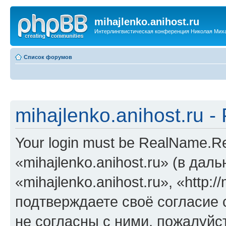
mihajlenko.anihost.ru
Интерлингвистическая конференция Николая Мих
Список форумов
mihajlenko.anihost.ru 
Your login must be RealName.
«mihajlenko.anihost.ru» (в да
«mihajlenko.anihost.ru», «http://
подтверждаете своё согласие
не согласны с ними, пожалуйст