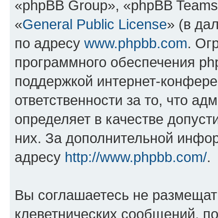
«phpBB Group», «phpBB Teams
«
General Public License
» (в да
по адресу
www.phpbb.com
. Ог
программного обеспечения php
поддержкой интернет-конферен
ответственности за то, что а
определяет в качестве допуст
них. За дополнительной инфо
адресу
http://www.phpbb.com/
.
Вы соглашаетесь не размещат
клеветнических сообщений, п