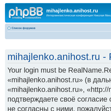
mihajlenko.anihost.ru
Интерлингвистическая конференция Николая Мих
Список форумов
mihajlenko.anihost.ru 
Your login must be RealName.
«mihajlenko.anihost.ru» (в да
«mihajlenko.anihost.ru», «http://
подтверждаете своё согласие
не согласны с ними, пожалуйст