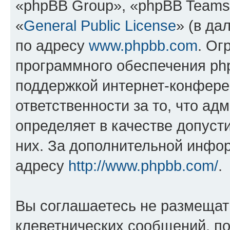
«phpBB Group», «phpBB Teams
«
General Public License
» (в да
по адресу
www.phpbb.com
. Ог
программного обеспечения php
поддержкой интернет-конферен
ответственности за то, что а
определяет в качестве допуст
них. За дополнительной инфо
адресу
http://www.phpbb.com/
.
Вы соглашаетесь не размещат
клеветнических сообщений, п